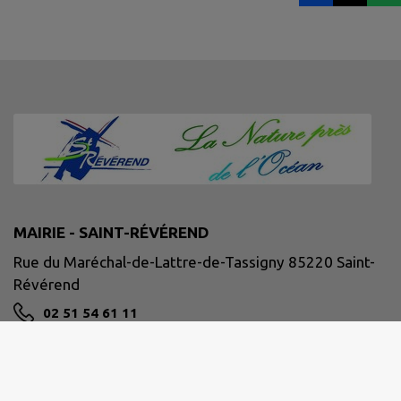
MAIRIE - SAINT-RÉVÉREND
Rue du Maréchal-de-Lattre-de-Tassigny 85220 Saint-
Révérend
02 51 54 61 11
accueil@mairie-saintreverend.fr
M'Y RENDRE
www.mairie-saintreverend.fr