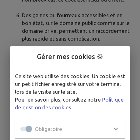
Des gaines ou fourreaux accessibles et en
bon état, sur le domaine public comme sur le
domaine privé, permettent un raccordement
plus rapide et sans complication.
Votre opérateur est votre seul interlocuteur,
Gérer mes cookies 🍪
de la prise de rendez-vous jusqu’à la mise en
service.
Ce site web utilise des cookies. Un cookie est
un petit fichier enregistré sur votre terminal
L’opérateur et Vendée Numérique échangent
lors de la visite sur le site.
via une interface dédiée pour gérer les
Pour en savoir plus, consultez notre
Politique
éventuels travaux ou incidents sur la voie
de gestion des cookies
.
publique pouvant empêcher le raccordement
final. L’opérateur vous tient ensuite informé.
Obligatoire
Lors du rendez-vous pour votre