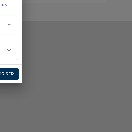
kies
.
ORISER