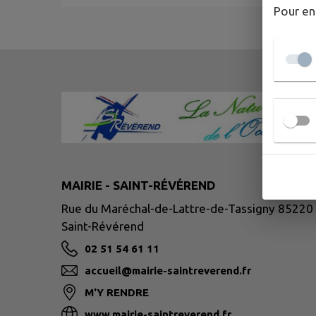
Pour en
MAIRIE - SAINT-RÉVÉREND
Rue du Maréchal-de-Lattre-de-Tassigny 85220
Saint-Révérend
02 51 54 61 11
accueil@mairie-saintreverend.fr
M'Y RENDRE
www.mairie-saintreverend.fr