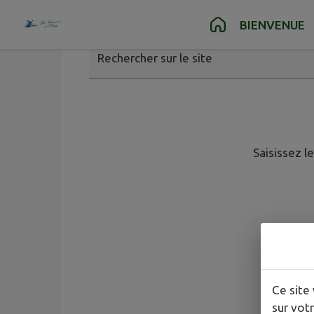
Contenu
Menu
Recherche
Pied de page
BIENVENUE
Rechercher sur le site
Saisissez l
Ce site 
sur votr