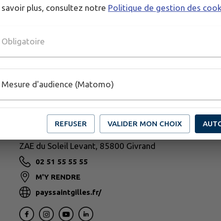
 savoir plus, consultez notre
Politique de gestion des coo
Obligatoire
Mesure d'audience (Matomo)
REFUSER
VALIDER MON CHOIX
AUT
PAYS DE SAINT-GILLES-CROIX-DE-VIE
ZAE du Soleil Levant, 85800 Givrand
02 51 55 55 55
M'Y RENDRE
payssaintgilles.fr/