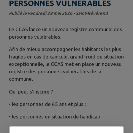
PERSONNES VULNÉRABLES
Publié le vendredi 29 mai 2026 - Saint-Révérend
Le CCAS lance un nouveau registre communal des
personnes vulnérables.
Afin de mieux accompagner les habitants les plus
fragiles en cas de canicule, grand froid ou situation
exceptionnelle, le CCAS met en place un nouveau
registre des personnes vulnérables de la
commune.
Qui peut s’inscrire ?
• les personnes de 65 ans et plus ;
• les personnes en situation de handicap
• les personnes isolées ou fragilisées vivant à