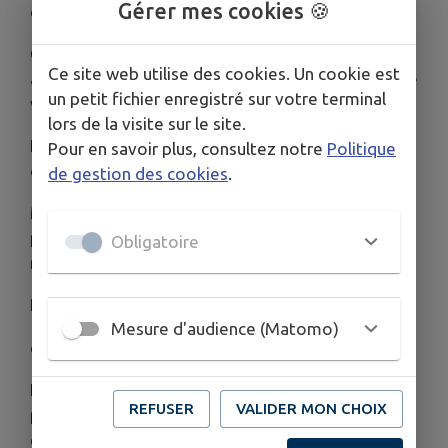
Gérer mes cookies 🍪
domicile.
Ce registre permet au CCAS de prendre contact
Ce site web utilise des cookies. Un cookie est
avec les personnes inscrites en cas d’alerte afin de
un petit fichier enregistré sur votre terminal
veiller à leur bien-être et à leurs besoins.
lors de la visite sur le site.
L’inscription est gratuite, volontaire et
Pour en savoir plus, consultez notre
Politique
confidentielle.
de gestion des cookies
.
Même si vous aviez déjà effectué une démarche
par le passé, nous vous invitons à compléter un
Obligatoire
nouveau formulaire d’inscription.
Formulaire disponible en mairie
Mesure d'audience (Matomo)
ou en téléchargement ci-dessous
N’hésitez pas à partager autour de vous cette
REFUSER
VALIDER MON CHOIX
publication afin d’informer les personnes
concernées et leurs proches.