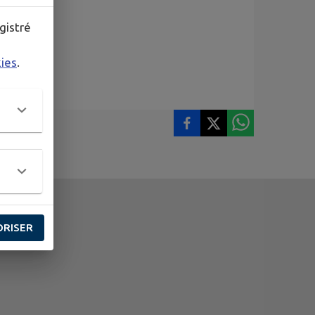
gistré
kies
.
ORISER