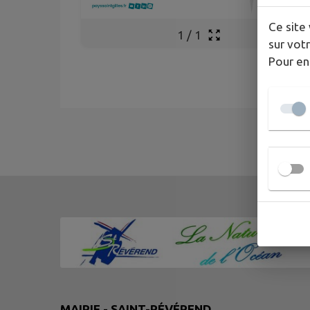
Ce site 
1
/
1
sur votr
Pour en
MAIRIE - SAINT-RÉVÉREND