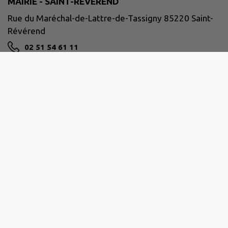
MAIRIE - SAINT-RÉVÉREND
Rue du Maréchal-de-Lattre-de-Tassigny 85220 Saint-
Révérend
02 51 54 61 11
accueil@mairie-saintreverend.fr
M'Y RENDRE
www.mairie-saintreverend.fr
PAYS DE SAINT-GILLES-CROIX-DE-VIE