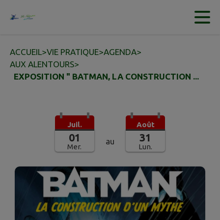
Contenu
Menu
Recherche
Pied de page
ACCUEIL
>
VIE PRATIQUE
>
AGENDA
>
AUX ALENTOURS
>
EXPOSITION " BATMAN, LA CONSTRUCTION ...
Juil.
Août
01
31
au
Mer.
Lun.