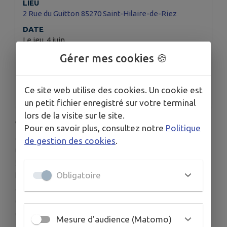
LIEU
2 Rue du Guitton 85270 Saint-Hilaire-de-Riez
DATE
Le jeu. 4 juin
HORAIRES
Gérer mes cookies 🍪
À 19h30
TARIFS
Ce site web utilise des cookies. Un cookie est
Gratuit
un petit fichier enregistré sur votre terminal
lors de la visite sur le site.
Vous avez rendez-vous avec Mathieu Duméry,
Pour en savoir plus, consultez notre
Politique
alias le gars de "C’est toujours pas sorcier", pour
de gestion des cookies
.
un show-conférence drôle, intelligent et engagé
! L’humour au service de la planète Mathieu
Obligatoire
Duméry, pro de la vulgarisation scientifique,
aborde les enjeux climatiques avec humour, parce
que culpabiliser, ça ne fait pas avancer grand-
chose. Résultat : on rit, on apprend, et on ressort
Mesure d'audience (Matomo)
avec l’envie de changer le monde ! Et