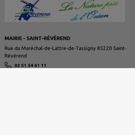
MAIRIE - SAINT-RÉVÉREND
Rue du Maréchal-de-Lattre-de-Tassigny 85220 Saint-
Révérend
02 51 54 61 11
accueil@mairie-saintreverend.fr
M'Y RENDRE
www.mairie-saintreverend.fr