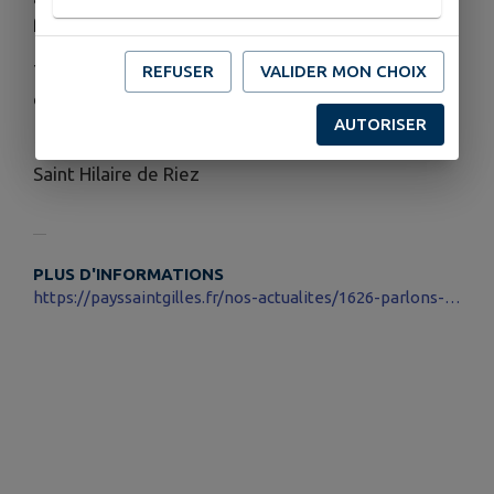
franchement, ça vaut le détour
Tout public • Gratuit • Sans réservation • Culture
REFUSER
VALIDER MON CHOIX
climat
AUTORISER
19 h 30 (ouverture des portes à 19 h) | La Balise,
Saint Hilaire de Riez
PLUS D'INFORMATIONS
https://payssaintgilles.fr/nos-actualites/1626-parlons-transition-le-pays-de-saint-gilles-croix-de-vie-au-carrefour-des-possibles.html