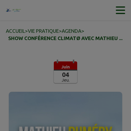
Contenu
Menu
Recherche
Pied de page
ACCUEIL
>
VIE PRATIQUE
>
AGENDA
>
SHOW CONFÉRENCE CLIMATØ AVEC MATHIEU ...
Juin
04
Jeu.