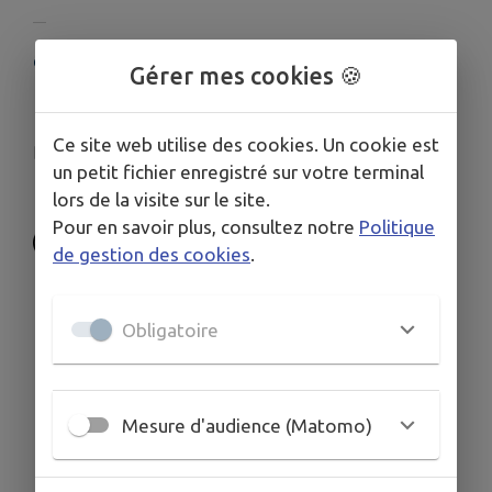
COORDONNÉES
Gérer mes cookies 🍪
18 rue du Maréchal de Lattre de Tassigny 85 220
Saint-Révérend, France
Ce site web utilise des cookies. Un cookie est
bibliotheque@mairie-saintreverend.fr
un petit fichier enregistré sur votre terminal
02 51 39 18 92
lors de la visite sur le site.
Pour en savoir plus, consultez notre
Politique
de gestion des cookies
.
Obligatoire
Mesure d'audience (Matomo)