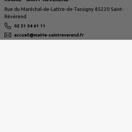
Rue du Maréchal-de-Lattre-de-Tassigny 85220 Saint-
Révérend
02 51 54 61 11
accueil@mairie-saintreverend.fr
M'Y RENDRE
www.mairie-saintreverend.fr
PAYS DE SAINT-GILLES-CROIX-DE-VIE