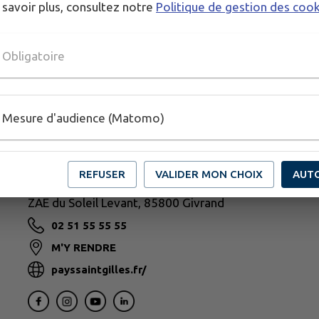
 savoir plus, consultez notre
Politique de gestion des coo
Obligatoire
Mesure d'audience (Matomo)
REFUSER
VALIDER MON CHOIX
AUT
PAYS DE SAINT-GILLES-CROIX-DE-VIE
ZAE du Soleil Levant, 85800 Givrand
02 51 55 55 55
M'Y RENDRE
payssaintgilles.fr/