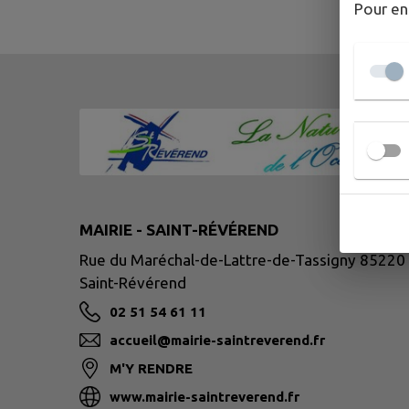
Pour en
MAIRIE - SAINT-RÉVÉREND
Rue du Maréchal-de-Lattre-de-Tassigny 85220
Saint-Révérend
02 51 54 61 11
accueil@mairie-saintreverend.fr
M'Y RENDRE
www.mairie-saintreverend.fr