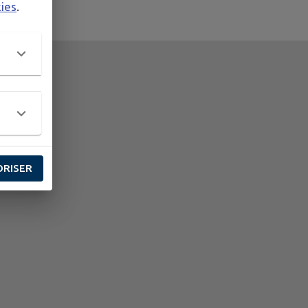
kies
.
ORISER