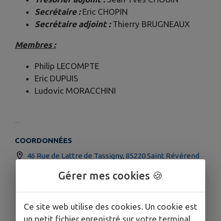
Secrétaire :
Eric CHOPIN
Secrétaire adjoint :
Thierry BRUGNEAUX
Membres :
Philip LECOMPTE
Eric DUPUIS
Ludovic MORACCHINI
COORDONNÉES
46 Rue de Lattre de Tassigny, 85220 Saint Révérend
0675378091
Gérer mes cookies 🍪
Ce site web utilise des cookies. Un cookie est
un petit fichier enregistré sur votre terminal