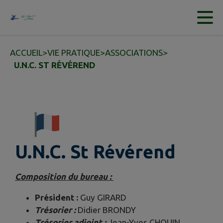
Contenu
Menu
Recherche
Pied de page
ACCUEIL
>
VIE PRATIQUE
>
ASSOCIATIONS
>
U.N.C. ST RÉVÉREND
U.N.C. St Révérend
Composition du bureau :
Président :
Guy GIRARD
Trésorier :
Didier BRONDY
Trésorier adjoint :
Jean-Yves CHOUIN