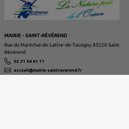
MAIRIE - SAINT-RÉVÉREND
Rue du Maréchal-de-Lattre-de-Tassigny 85220 Saint-
Révérend
02 51 54 61 11
accueil@mairie-saintreverend.fr
M'Y RENDRE
www.mairie-saintreverend.fr