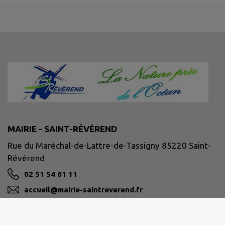
MAIRIE - SAINT-RÉVÉREND
Rue du Maréchal-de-Lattre-de-Tassigny 85220 Saint-
Révérend
02 51 54 61 11
accueil@mairie-saintreverend.fr
M'Y RENDRE
www.mairie-saintreverend.fr