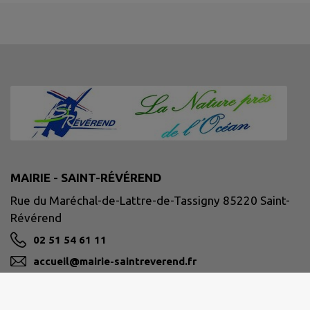
MAIRIE - SAINT-RÉVÉREND
Rue du Maréchal-de-Lattre-de-Tassigny 85220 Saint-
Révérend
02 51 54 61 11
accueil@mairie-saintreverend.fr
M'Y RENDRE
www.mairie-saintreverend.fr