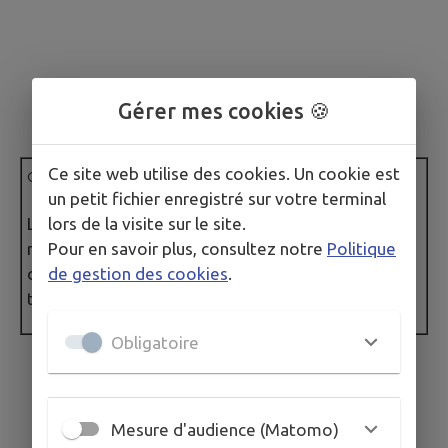
Gérer mes cookies 🍪
Ce site web utilise des cookies. Un cookie est
Le saviez-vous ?
🔍
un petit fichier enregistré sur votre terminal
Le
Moulin des Gourmands
est l’un des rares
lors de la visite sur le site.
moulins à vent de Vendée encore en activité et
Pour en savoir plus, consultez notre
Politique
ouvert au public. Il permet de découvrir les
de gestion des cookies
.
techniques de fabrication de la farine d’autrefois.
Obligatoire
Mesure d'audience (Matomo)