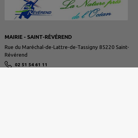
MAIRIE - SAINT-RÉVÉREND
Rue du Maréchal-de-Lattre-de-Tassigny 85220 Saint-
Révérend
02 51 54 61 11
accueil@mairie-saintreverend.fr
M'Y RENDRE
www.mairie-saintreverend.fr