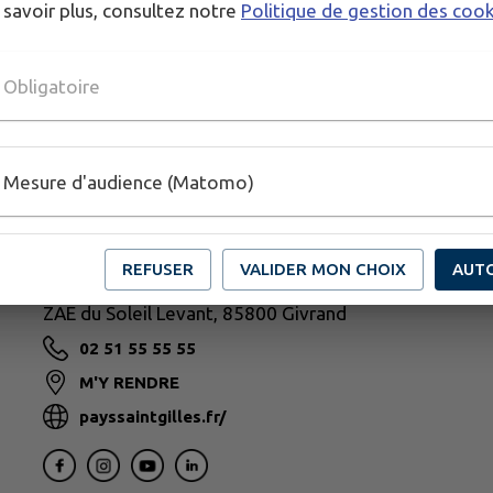
 savoir plus, consultez notre
Politique de gestion des coo
Obligatoire
Mesure d'audience (Matomo)
REFUSER
VALIDER MON CHOIX
AUT
PAYS DE SAINT-GILLES-CROIX-DE-VIE
ZAE du Soleil Levant, 85800 Givrand
02 51 55 55 55
M'Y RENDRE
payssaintgilles.fr/