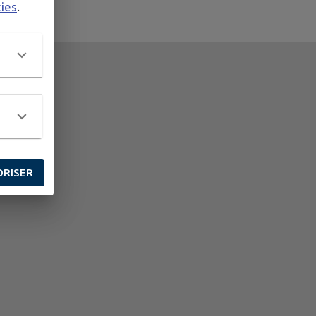
kies
.
ORISER