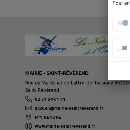
Pour en
MAIRIE - SAINT-RÉVÉREND
Rue du Maréchal-de-Lattre-de-Tassigny 85220
Saint-Révérend
02 51 54 61 11
accueil@mairie-saintreverend.fr
M'Y RENDRE
www.mairie-saintreverend.fr