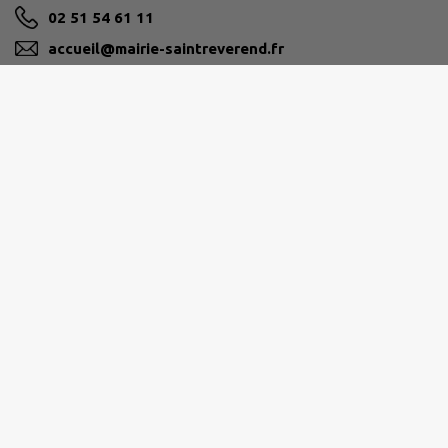
02 51 54 61 11
accueil@mairie-saintreverend.fr
M'Y RENDRE
www.mairie-saintreverend.fr
PAYS DE SAINT-GILLES-CROIX-DE-VIE
ZAE du Soleil Levant, 85800 Givrand
02 51 55 55 55