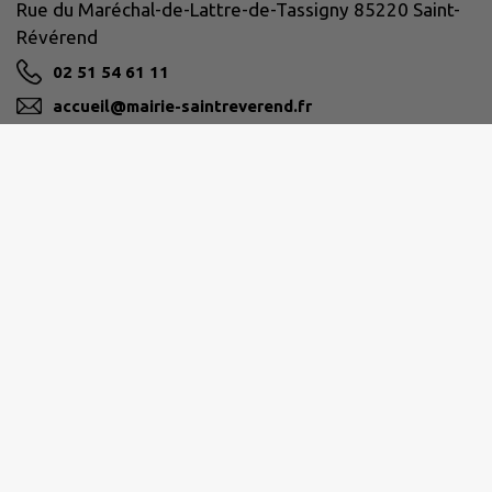
Rue du Maréchal-de-Lattre-de-Tassigny 85220 Saint-
Révérend
02 51 54 61 11
accueil@mairie-saintreverend.fr
M'Y RENDRE
www.mairie-saintreverend.fr
PAYS DE SAINT-GILLES-CROIX-DE-VIE